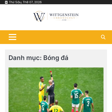
Skip
Thứ Sáu, Th8 07, 2026
to
content
Danh mục:
Bóng đá