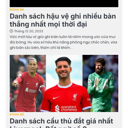
BÓNG ĐÁ
Danh sách hậu vệ ghi nhiều bàn
thắng nhất mọi thời đại
Tháng 12 20, 2023
Việc một hậu vệ giỏi ghi bàn luôn là niềm mong ước của mọi
đội bóng. Họ vừa sở hữu khả năng phòng ngự chắc chắn, vừa
ghi bàn sắc bén, thậm chí là khiến…
BÓNG ĐÁ
Danh sách cầu thủ đắt giá nhất