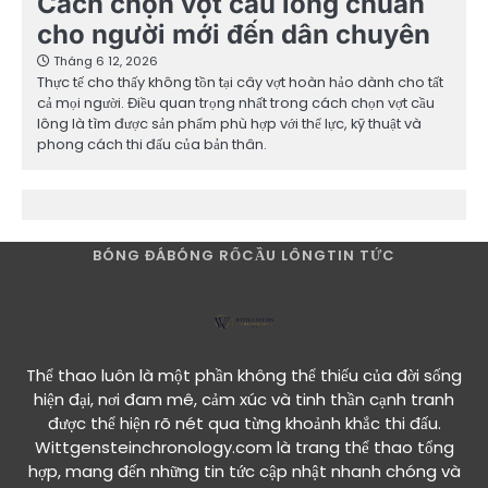
Cách chọn vợt cầu lông chuẩn
cho người mới đến dân chuyên
Tháng 6 12, 2026
Thực tế cho thấy không tồn tại cây vợt hoàn hảo dành cho tất
cả mọi người. Điều quan trọng nhất trong cách chọn vợt cầu
lông là tìm được sản phẩm phù hợp với thể lực, kỹ thuật và
phong cách thi đấu của bản thân.
BÓNG ĐÁ
BÓNG RỔ
CẦU LÔNG
TIN TỨC
Thể thao luôn là một phần không thể thiếu của đời sống
hiện đại, nơi đam mê, cảm xúc và tinh thần cạnh tranh
được thể hiện rõ nét qua từng khoảnh khắc thi đấu.
Wittgensteinchronology.com là trang thể thao tổng
hợp, mang đến những tin tức cập nhật nhanh chóng và