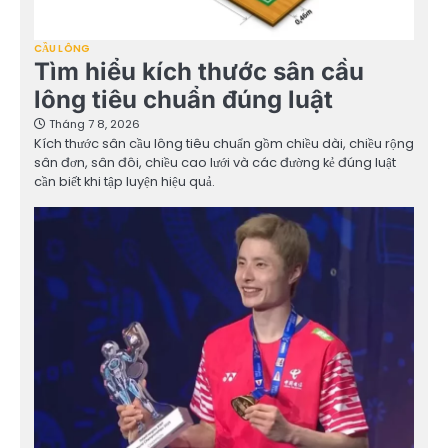
CẦU LÔNG
Tìm hiểu kích thước sân cầu
lông tiêu chuẩn đúng luật
Tháng 7 8, 2026
Kích thước sân cầu lông tiêu chuẩn gồm chiều dài, chiều rộng
sân đơn, sân đôi, chiều cao lưới và các đường kẻ đúng luật
cần biết khi tập luyện hiệu quả.