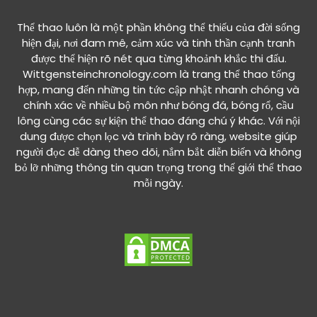
Thể thao luôn là một phần không thể thiếu của đời sống
hiện đại, nơi đam mê, cảm xúc và tinh thần cạnh tranh
được thể hiện rõ nét qua từng khoảnh khắc thi đấu.
Wittgensteinchronology.com là trang thể thao tổng
hợp, mang đến những tin tức cập nhật nhanh chóng và
chính xác về nhiều bộ môn như bóng đá, bóng rổ, cầu
lông cùng các sự kiện thể thao đáng chú ý khác. Với nội
dung được chọn lọc và trình bày rõ ràng, website giúp
người đọc dễ dàng theo dõi, nắm bắt diễn biến và không
bỏ lỡ những thông tin quan trọng trong thế giới thể thao
mỗi ngày.