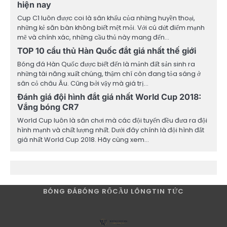
hiện nay
Cup C1 luôn được coi là sân khấu của những huyền thoại,
những kẻ săn bàn không biết mệt mỏi. Với cú dứt điểm mạnh
mẽ và chính xác, những cầu thủ này mang đến…
TOP 10 cầu thủ Hàn Quốc đắt giá nhất thế giới
Bóng đá Hàn Quốc được biết đến là mảnh đất sản sinh ra
những tài năng xuất chúng, thậm chí còn đang tỏa sáng ở
sân cỏ châu Âu. Cũng bởi vậy mà giá trị…
Đánh giá đội hình đắt giá nhất World Cup 2018:
Vắng bóng CR7
World Cup luôn là sân chơi mà các đội tuyển đều đưa ra đội
hình mạnh và chất lượng nhất. Dưới đây chính là đội hình đắt
giá nhất World Cup 2018. Hãy cùng xem…
BÓNG ĐÁ
BÓNG RỔ
CẦU LÔNG
TIN TỨC