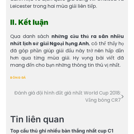
Leicester trong hai mùa giải liên tiếp.
II. Kết luận
Qua danh sách
những cầu thủ ra sân nhiều
nhất lịch sử giải Ngoại hạng Anh
, có thể thấy họ
đã góp phần giúp giải đấu này trở nên hấp dẫn
hơn qua từng mùa giải. Hy vọng bài viết đã
mang đến cho bạn những thông tin thú vị nhất.
BÓNG ĐÁ
Đánh giá đội hình đắt giá nhất World Cup 2018:
Điều
Vắng bóng CR7
hướng
bài
Tin liên quan
viết
Top cầu thủ ghi nhiều bàn thắng nhất cup C1