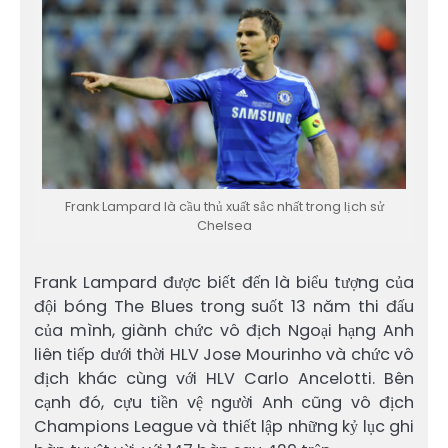
Frank Lampard là cầu thủ xuất sắc nhất trong lịch sử
Chelsea
Frank Lampard được biết đến là biểu tượng của
đội bóng The Blues trong suốt 13 năm thi đấu
của mình, giành chức vô địch Ngoại hạng Anh
liên tiếp dưới thời HLV Jose Mourinho và chức vô
địch khác cùng với HLV Carlo Ancelotti. Bên
cạnh đó, cựu tiền vệ người Anh cũng vô địch
Champions League và thiết lập những kỷ lục ghi