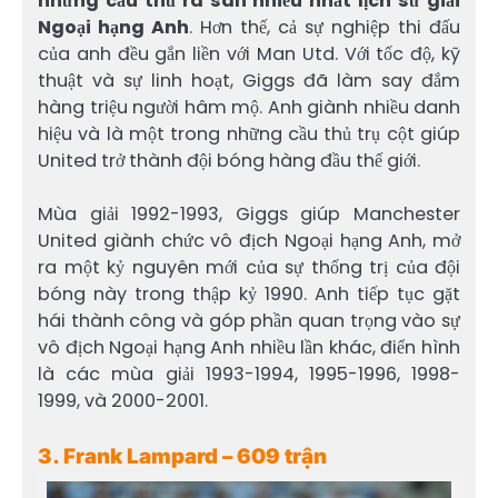
những cầu thủ ra sân nhiều nhất lịch sử giải
Ngoại hạng Anh
. Hơn thế, cả sự nghiệp thi đấu
của anh đều gắn liền với Man Utd. Với tốc độ, kỹ
thuật và sự linh hoạt, Giggs đã làm say đắm
hàng triệu người hâm mộ. Anh giành nhiều danh
hiệu và là một trong những cầu thủ trụ cột giúp
United trở thành đội bóng hàng đầu thế giới.
Mùa giải 1992-1993, Giggs giúp Manchester
United giành chức vô địch Ngoại hạng Anh, mở
ra một kỷ nguyên mới của sự thống trị của đội
bóng này trong thập kỷ 1990. Anh tiếp tục gặt
hái thành công và góp phần quan trọng vào sự
vô địch Ngoại hạng Anh nhiều lần khác, điển hình
là các mùa giải 1993-1994, 1995-1996, 1998-
1999, và 2000-2001.
3. Frank Lampard – 609 trận