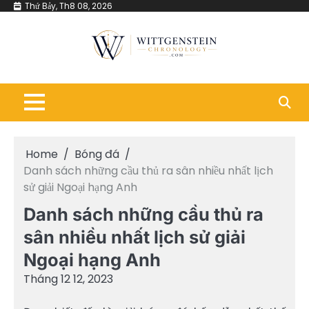
Skip
Thứ Bảy, Th8 08, 2026
to
content
Home
Bóng đá
Danh sách những cầu thủ ra sân nhiều nhất lịch
sử giải Ngoại hạng Anh
Danh sách những cầu thủ ra
sân nhiều nhất lịch sử giải
Ngoại hạng Anh
Tháng 12 12, 2023