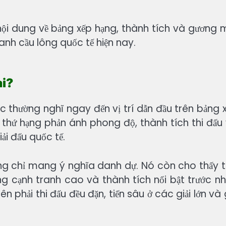
nội dung về bảng xếp hạng, thành tích và gương 
anh cầu lông quốc tế hiện nay.
ai?
ọc thường nghĩ ngay đến vị trí dẫn đầu trên bảng 
à thứ hạng phản ánh phong độ, thành tích thi đấu
ải đấu quốc tế.
hông chỉ mang ý nghĩa danh dự. Nó còn cho thấy 
ng cạnh tranh cao và thành tích nổi bật trước nh
ên phải thi đấu đều đặn, tiến sâu ở các giải lớn và 