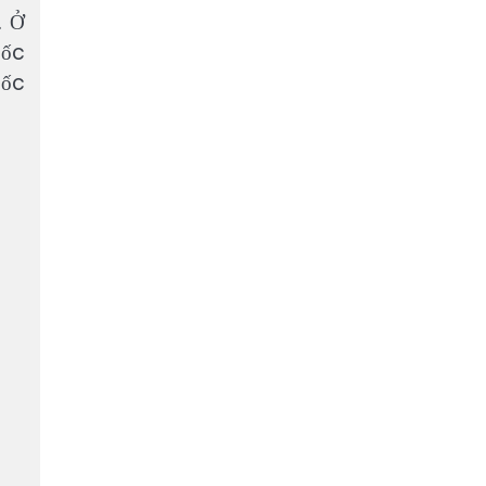
. Ở
uốc
tốc