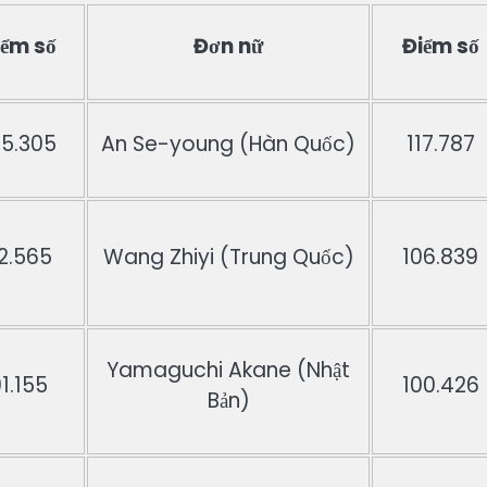
iểm số
Đơn nữ
Điểm số
05.305
An Se-young (Hàn Quốc)
117.787
2.565
Wang Zhiyi (Trung Quốc)
106.839
Yamaguchi Akane (Nhật
1.155
100.426
Bản)