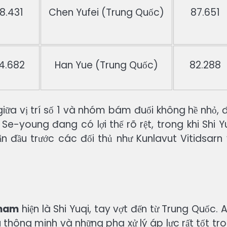
8.431
Chen Yufei (Trung Quốc)
87.651
4.682
Han Yue (Trung Quốc)
82.288
giữa vị trí số 1 và nhóm bám đuổi không hề nhỏ, 
 Se-young đang có lợi thế rõ rệt, trong khi Shi Y
dẫn đầu trước các đối thủ như Kunlavut Vitidsarn
 nam
hiện là Shi Yuqi, tay vợt đến từ Trung Quốc. 
cầu thông minh và những pha xử lý áp lực rất tốt tr