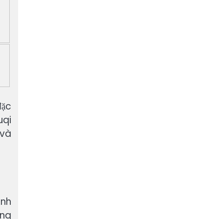
đặc
uqi
 và
Anh
ong