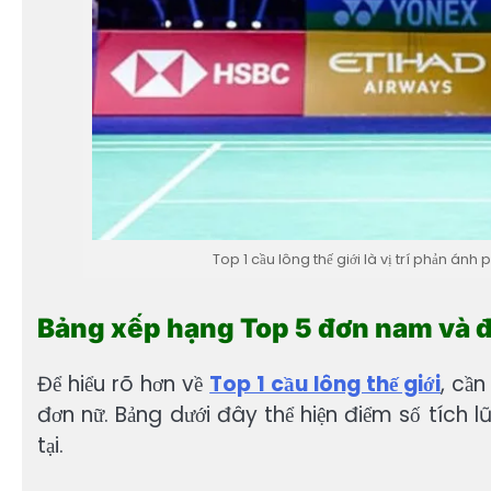
Top 1 cầu lông thế giới là vị trí phản á
Bảng xếp hạng Top 5 đơn nam và đ
Để hiểu rõ hơn về
Top 1 cầu lông thế giới
, cầ
đơn nữ. Bảng dưới đây thể hiện điểm số tích 
tại.