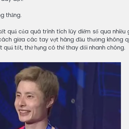
g thẳng.
kết quả của quá trình tích lũy điểm số qua nhiều g
 cách giữa các tay vợt hàng đầu thường không 
ết quả tốt, thứ hạng có thể thay đổi nhanh chóng.