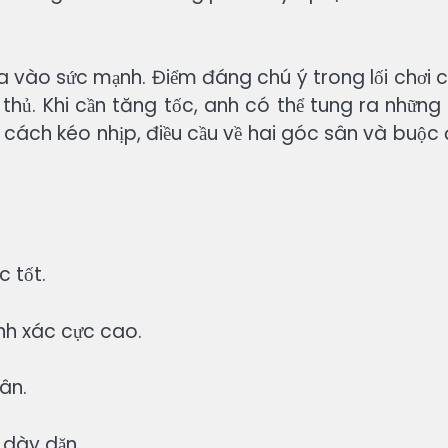
ựa vào sức mạnh. Điểm đáng chú ý trong lối chơi 
hủ. Khi cần tăng tốc, anh có thể tung ra những
ết cách kéo nhịp, điều cầu về hai góc sân và buộc 
c tốt.
nh xác cực cao.
sân.
 dày dặn.