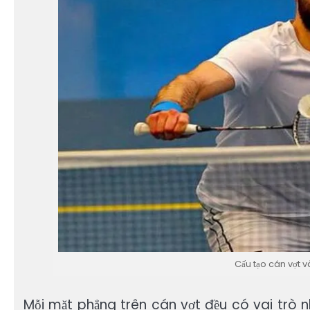
Cấu tạo cán vợt v
Mỗi mặt phẳng trên cán vợt đều có vai trò n