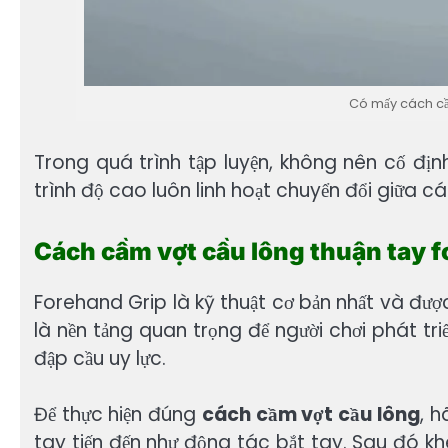
Có mấy cách cầ
Trong quá trình tập luyện, không nên cố đị
trình độ cao luôn linh hoạt chuyển đổi giữa cá
Cách cầm vợt cầu lông thuận tay f
Forehand Grip là kỹ thuật cơ bản nhất và đượ
là nền tảng quan trọng để người chơi phát tr
đập cầu uy lực.
Để thực hiện đúng
cách cầm vợt cầu lông
, 
tay tiến đến như động tác bắt tay. Sau đó 