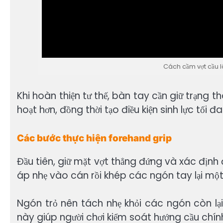
Cách cầm vợt cầu l
Khi hoàn thiện tư thế, bàn tay cần giữ trạng thá
hoạt hơn, đồng thời tạo điều kiện sinh lực tối đa
Các bước thực hiện forehand grip
Đầu tiên, giữ mặt vợt thẳng đứng và xác định
áp nhẹ vào cán rồi khép các ngón tay lại một
Ngón trỏ nên tách nhẹ khỏi các ngón còn lại
này giúp người chơi kiểm soát hướng cầu chính