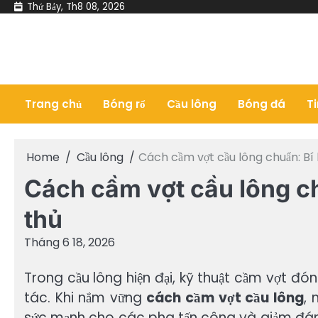
Skip
Thứ Bảy, Th8 08, 2026
to
content
Trang chủ
Bóng rổ
Cầu lông
Bóng đá
Ti
Home
Cầu lông
Cách cầm vợt cầu lông chuẩn: Bí 
Cách cầm vợt cầu lông ch
thủ
Tháng 6 18, 2026
Trong cầu lông hiện đại, kỹ thuật cầm vợt đ
tác. Khi nắm vững
cách cầm vợt cầu lông
, 
sức mạnh cho các pha tấn công và giảm đáng