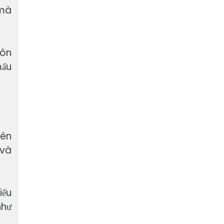
 mà
uôn
mấu
rên
 và
iểu
như