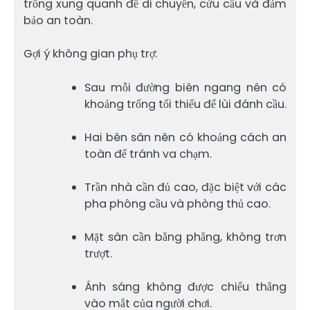
trống xung quanh để di chuyển, cứu cầu và đảm
bảo an toàn.
Gợi ý không gian phụ trợ:
Sau mỗi đường biên ngang nên có
khoảng trống tối thiểu để lùi đánh cầu.
Hai bên sân nên có khoảng cách an
toàn để tránh va chạm.
Trần nhà cần đủ cao, đặc biệt với các
pha phông cầu và phòng thủ cao.
Mặt sân cần bằng phẳng, không trơn
trượt.
Ánh sáng không được chiếu thẳng
vào mắt của người chơi.