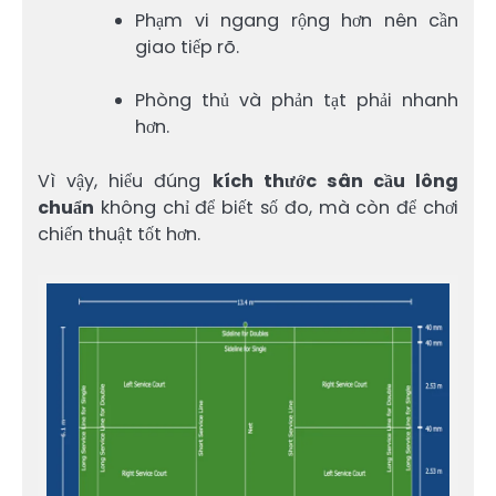
Phạm vi ngang rộng hơn nên cần
giao tiếp rõ.
Phòng thủ và phản tạt phải nhanh
hơn.
Vì vậy, hiểu đúng
kích thước sân cầu lông
chuẩn
không chỉ để biết số đo, mà còn để chơi
chiến thuật tốt hơn.