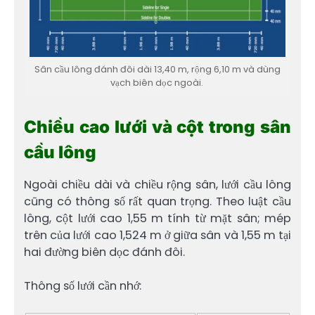
Sân cầu lông đánh đôi dài 13,40 m, rộng 6,10 m và dùng
vạch biên dọc ngoài.
Chiều cao lưới và cột trong sân
cầu lông
Ngoài chiều dài và chiều rộng sân, lưới cầu lông
cũng có thông số rất quan trọng. Theo luật cầu
lông, cột lưới cao 1,55 m tính từ mặt sân; mép
trên của lưới cao 1,524 m ở giữa sân và 1,55 m tại
hai đường biên dọc đánh đôi.
Thông số lưới cần nhớ: