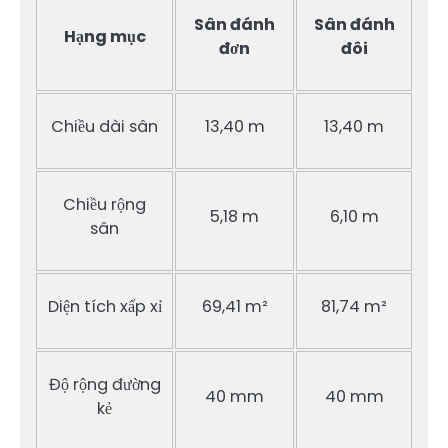
Sân đánh
Sân đánh
Hạng mục
đơn
đôi
Chiều dài sân
13,40 m
13,40 m
Chiều rộng
5,18 m
6,10 m
sân
Diện tích xấp xỉ
69,41 m²
81,74 m²
Độ rộng đường
40 mm
40 mm
kẻ