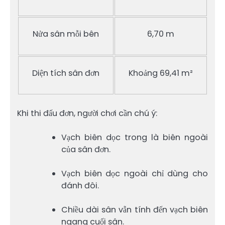
Nửa sân mỗi bên
6,70 m
Diện tích sân đơn
Khoảng 69,41 m²
Khi thi đấu đơn, người chơi cần chú ý:
Vạch biên dọc trong là biên ngoài
của sân đơn.
Vạch biên dọc ngoài chỉ dùng cho
đánh đôi.
Chiều dài sân vẫn tính đến vạch biên
ngang cuối sân.