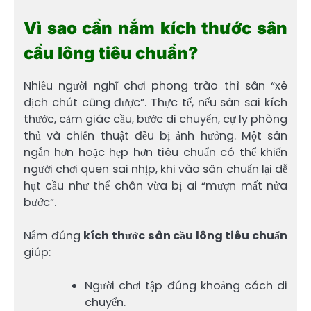
Vì sao cần nắm kích thước sân
cầu lông tiêu chuẩn?
Nhiều người nghĩ chơi phong trào thì sân “xê
dịch chút cũng được”. Thực tế, nếu sân sai kích
thước, cảm giác cầu, bước di chuyển, cự ly phòng
thủ và chiến thuật đều bị ảnh hưởng. Một sân
ngắn hơn hoặc hẹp hơn tiêu chuẩn có thể khiến
người chơi quen sai nhịp, khi vào sân chuẩn lại dễ
hụt cầu như thể chân vừa bị ai “mượn mất nửa
bước”.
Nắm đúng
kích thước sân cầu lông tiêu chuẩn
giúp:
Người chơi tập đúng khoảng cách di
chuyển.