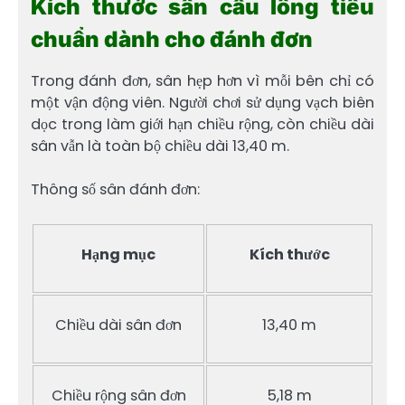
Kích thước sân cầu lông tiêu
chuẩn dành cho đánh đơn
Trong đánh đơn, sân hẹp hơn vì mỗi bên chỉ có
một vận động viên. Người chơi sử dụng vạch biên
dọc trong làm giới hạn chiều rộng, còn chiều dài
sân vẫn là toàn bộ chiều dài 13,40 m.
Thông số sân đánh đơn:
Hạng mục
Kích thước
Chiều dài sân đơn
13,40 m
Chiều rộng sân đơn
5,18 m