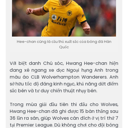
Hee-chan cũng là cầu thủ xuất sắc của bóng đá Hàn
Quốc
Với biệt danh Chú sóc, Hwang Hee-chan hiện
đang xé ngang xe dọc Ngoại hạng Anh trong
màu áo CLB Wolverhampton Wanderers. Anh
sở hữu tốc độ đáng kinh ngạc, khả năng dứt điểm
sắc bén và tư duy chiến thuật nhạy bén.
Trong mùa giải đầu tiên thi đấu cho Wolves,
Hwang Hee-chan đã ghi được 15 bàn thắng sau
36 lần ra sân, giúp Wolves cán đích ở vị trí thứ 7
tại Premier League. Dù không chơi cho đội bóng