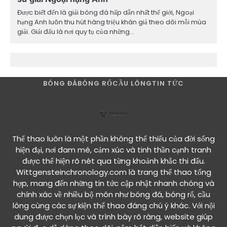
Được biết đến là giải bóng đá hấp dẫn nhất thế giới, Ngoại
hạng Anh luôn thu hút hàng triệu khán giả theo dõi mỗi mùa
giải. Giải đấu là nơi quy tụ của những…
BÓNG ĐÁ
BÓNG RỔ
CẦU LÔNG
TIN TỨC
Thể thao luôn là một phần không thể thiếu của đời sống
hiện đại, nơi đam mê, cảm xúc và tinh thần cạnh tranh
được thể hiện rõ nét qua từng khoảnh khắc thi đấu.
Wittgensteinchronology.com là trang thể thao tổng
hợp, mang đến những tin tức cập nhật nhanh chóng và
chính xác về nhiều bộ môn như bóng đá, bóng rổ, cầu
lông cùng các sự kiện thể thao đáng chú ý khác. Với nội
dung được chọn lọc và trình bày rõ ràng, website giúp