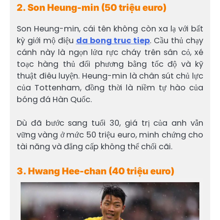
2. Son Heung-min (50 triệu euro)
Son Heung-min, cái tên không còn xa lạ với bất
kỳ giới mộ điệu
da bong truc tiep
. Cầu thủ chạy
cánh này là ngọn lửa rực cháy trên sân cỏ, xé
toạc hàng thủ đối phương bằng tốc độ và kỹ
thuật điêu luyện. Heung-min là chân sút chủ lực
của Tottenham, đồng thời là niềm tự hào của
bóng đá Hàn Quốc.
Dù đã bước sang tuổi 30, giá trị của anh vẫn
vững vàng ở mức 50 triệu euro, minh chứng cho
tài năng và đẳng cấp không thể chối cãi.
3. Hwang Hee-chan (40 triệu euro)