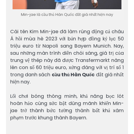
Min-jae là cầu thủ Hàn Quốc đắt giá nhất hiện nay
Cái tên Kim Min-jae đã làm rúng động cả châu
Á hồi mùa hè 2023 với bản hợp đồng kỷ lục 50
triệu euro từ Napoli sang Bayern Munich. Nay,
sau những màn trình diễn chói sáng, giá trị của
trung vệ thép này đã được Transfermarkt nâng
lên con số 60 triệu euro, xứng đáng với vị trí số 1
trong danh sách
cầu thủ Hàn Quốc
đắt giá nhất
hiện nay.
Lối chơi bóng thông minh, khả năng bọc lót
hoàn hảo cùng sức bật dũng mãnh khiến Min-
jae trở thành bức tường thành bất khả xâm
phạm trước khung thành Bayern.