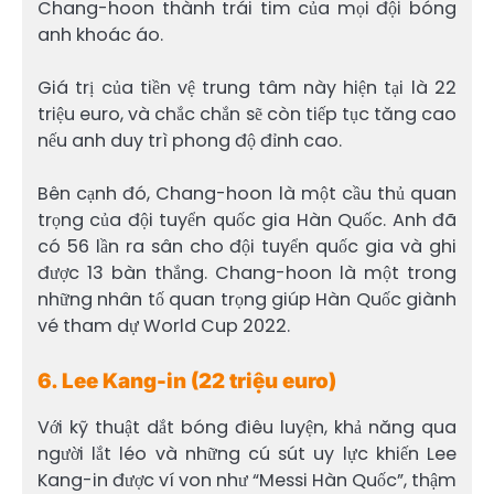
Chang-hoon thành trái tim của mọi đội bóng
anh khoác áo.
Giá trị của tiền vệ trung tâm này hiện tại là 22
triệu euro, và chắc chắn sẽ còn tiếp tục tăng cao
nếu anh duy trì phong độ đỉnh cao.
Bên cạnh đó, Chang-hoon là một cầu thủ quan
trọng của đội tuyển quốc gia Hàn Quốc. Anh đã
có 56 lần ra sân cho đội tuyển quốc gia và ghi
được 13 bàn thắng. Chang-hoon là một trong
những nhân tố quan trọng giúp Hàn Quốc giành
vé tham dự World Cup 2022.
6. Lee Kang-in (22 triệu euro)
Với kỹ thuật dắt bóng điêu luyện, khả năng qua
người lắt léo và những cú sút uy lực khiến Lee
Kang-in được ví von như “Messi Hàn Quốc”, thậm