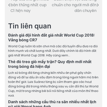
Điều
bàn thắng nhất cup
chuẩn cho người mới đến
hướng
C1 hiện nay
dân chuyên
bài
Tin liên quan
viết
Đánh giá đội hình đắt giá nhất World Cup 2018:
Vắng bóng CR7
World Cup luôn là sân chơi mà các đội tuyển đều đưa ra đội
hình mạnh và chất lượng nhất. Dưới đây chính là đội hình đắt
giá nhất World Cup 2018. Hãy cùng xem…
Thẻ đỏ treo giò mấy trận? Quy định mới nhất
trong bóng đá hiện đại
Lịch sử bóng đá từng chứng kiến nhiều án phạt gây chấn
động và để lại dấu ấn sâu đậm trong lòng người hâm mộ trên
toàn thế giới. Luis Suárez từng bị cấm tham gia các hoạt
động bóng đá trong nhiều tháng sau vụ cắn đối thủ tại World
Cup, một trong những bê bối nổi tiếng nhất của môn thể thao
vua.
Danh sách những cầu thủ ra sân nhiều nhất lịch
sử giải Ngoại hạng Anh