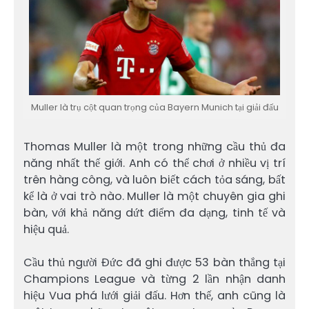
Muller là trụ cột quan trọng của Bayern Munich tại giải đấu
Thomas Muller là một trong những cầu thủ đa
năng nhất thế giới. Anh có thể chơi ở nhiều vị trí
trên hàng công, và luôn biết cách tỏa sáng, bất
kể là ở vai trò nào. Muller là một chuyên gia ghi
bàn, với khả năng dứt điểm đa dạng, tinh tế và
hiệu quả.
Cầu thủ người Đức đã ghi được 53 bàn thắng tại
Champions League và từng 2 lần nhận danh
hiệu Vua phá lưới giải đấu. Hơn thế, anh cũng là