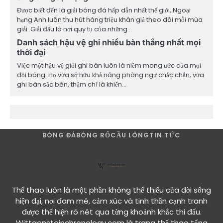
Được biết đến là giải bóng đá hấp dẫn nhất thế giới, Ngoại
hạng Anh luôn thu hút hàng triệu khán giả theo dõi mỗi mùa
giải. Giải đấu là nơi quy tụ của những…
Danh sách hậu vệ ghi nhiều bàn thắng nhất mọi
thời đại
Việc một hậu vệ giỏi ghi bàn luôn là niềm mong ước của mọi
đội bóng. Họ vừa sở hữu khả năng phòng ngự chắc chắn, vừa
ghi bàn sắc bén, thậm chí là khiến…
BÓNG ĐÁ
BÓNG RỔ
CẦU LÔNG
TIN TỨC
Thể thao luôn là một phần không thể thiếu của đời sống
hiện đại, nơi đam mê, cảm xúc và tinh thần cạnh tranh
được thể hiện rõ nét qua từng khoảnh khắc thi đấu.
Wittgensteinchronology.com là trang thể thao tổng