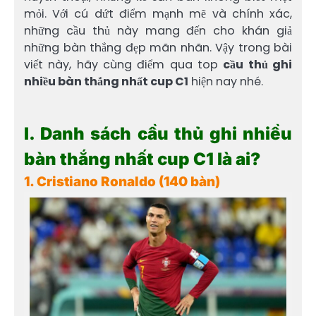
mỏi. Với cú dứt điểm mạnh mẽ và chính xác,
những cầu thủ này mang đến cho khán giả
những bàn thắng đẹp mãn nhãn. Vậy trong bài
viết này, hãy cùng điểm qua top
cầu thủ ghi
nhiều bàn thắng nhất cup C1
hiện nay nhé.
I. Danh sách cầu thủ ghi nhiều
bàn thắng nhất cup C1 là ai?
1. Cristiano Ronaldo (140 bàn)