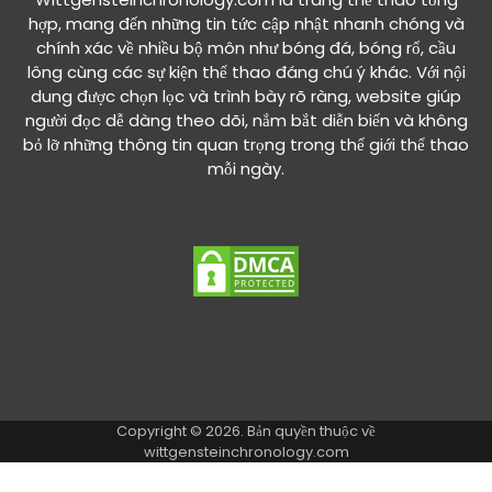
hợp, mang đến những tin tức cập nhật nhanh chóng và
chính xác về nhiều bộ môn như bóng đá, bóng rổ, cầu
lông cùng các sự kiện thể thao đáng chú ý khác. Với nội
dung được chọn lọc và trình bày rõ ràng, website giúp
người đọc dễ dàng theo dõi, nắm bắt diễn biến và không
bỏ lỡ những thông tin quan trọng trong thế giới thể thao
mỗi ngày.
Copyright © 2026. Bản quyền thuộc về
wittgensteinchronology.com