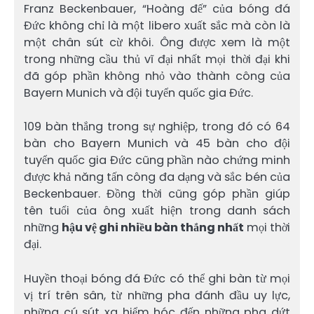
Franz Beckenbauer, “Hoàng đế” của bóng đá
Đức không chỉ là một libero xuất sắc mà còn là
một chân sút cừ khôi. Ông được xem là một
trong những cầu thủ vĩ đại nhất mọi thời đại khi
đã góp phần không nhỏ vào thành công của
Bayern Munich và đội tuyển quốc gia Đức.
109 bàn thắng trong sự nghiệp, trong đó có 64
bàn cho Bayern Munich và 45 bàn cho đội
tuyển quốc gia Đức cũng phần nào chứng minh
được khả năng tấn công đa dạng và sắc bén của
Beckenbauer. Đồng thời cũng góp phần giúp
tên tuổi của ông xuất hiện trong danh sách
những
hậu vệ ghi nhiều bàn thắng nhất
mọi thời
đại.
Huyền thoại bóng đá Đức có thể ghi bàn từ mọi
vị trí trên sân, từ những pha đánh đầu uy lực,
những cú sút xa hiểm hóc đến những pha dứt