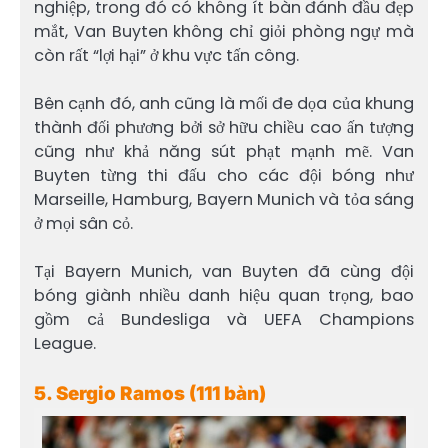
nghiệp, trong đó có không ít bàn đánh đầu đẹp
mắt, Van Buyten không chỉ giỏi phòng ngự mà
còn rất “lợi hại” ở khu vực tấn công.
Bên cạnh đó, anh cũng là mối đe dọa của khung
thành đối phương bởi sở hữu chiều cao ấn tượng
cũng như khả năng sút phạt mạnh mẽ. Van
Buyten từng thi đấu cho các đội bóng như
Marseille, Hamburg, Bayern Munich và tỏa sáng
ở mọi sân cỏ.
Tại Bayern Munich, van Buyten đã cùng đội
bóng giành nhiều danh hiệu quan trọng, bao
gồm cả Bundesliga và UEFA Champions
League.
5. Sergio Ramos (111 bàn)