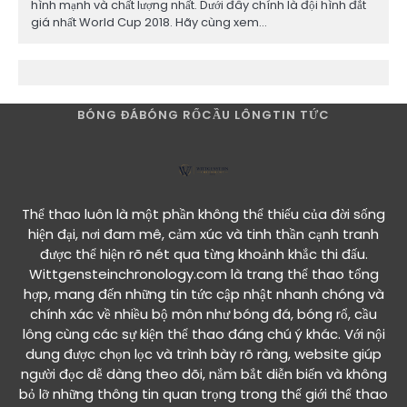
hình mạnh và chất lượng nhất. Dưới đây chính là đội hình đắt
giá nhất World Cup 2018. Hãy cùng xem…
BÓNG ĐÁ
BÓNG RỔ
CẦU LÔNG
TIN TỨC
Thể thao luôn là một phần không thể thiếu của đời sống
hiện đại, nơi đam mê, cảm xúc và tinh thần cạnh tranh
được thể hiện rõ nét qua từng khoảnh khắc thi đấu.
Wittgensteinchronology.com là trang thể thao tổng
hợp, mang đến những tin tức cập nhật nhanh chóng và
chính xác về nhiều bộ môn như bóng đá, bóng rổ, cầu
lông cùng các sự kiện thể thao đáng chú ý khác. Với nội
dung được chọn lọc và trình bày rõ ràng, website giúp
người đọc dễ dàng theo dõi, nắm bắt diễn biến và không
bỏ lỡ những thông tin quan trọng trong thế giới thể thao