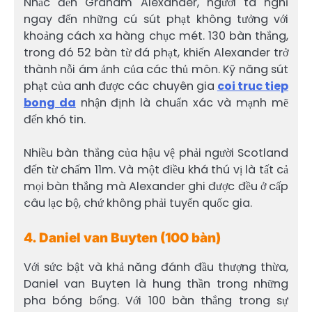
Nhắc đến Graham Alexander, người ta nghĩ
ngay đến những cú sút phạt không tưởng với
khoảng cách xa hàng chục mét. 130 bàn thắng,
trong đó 52 bàn từ đá phạt, khiến Alexander trở
thành nỗi ám ảnh của các thủ môn. Kỹ năng sút
phạt của anh được các chuyên gia
coi truc tiep
bong da
nhận định là chuẩn xác và mạnh mẽ
đến khó tin.
Nhiều bàn thắng của hậu vệ phải người Scotland
đến từ chấm 11m. Và một điều khá thú vị là tất cả
mọi bàn thắng mà Alexander ghi được đều ở cấp
câu lạc bộ, chứ không phải tuyển quốc gia.
4. Daniel van Buyten (100 bàn)
Với sức bật và khả năng đánh đầu thượng thừa,
Daniel van Buyten là hung thần trong những
pha bóng bổng. Với 100 bàn thắng trong sự