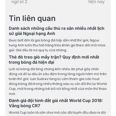
ngờ số 2
hiện nay
bài
Tin liên quan
viết
Danh sách những cầu thủ ra sân nhiều nhất lịch
sử giải Ngoại hạng Anh
Được biết đến là giải bóng đá hấp dẫn nhất thế giới, Ngoại
hạng Anh luôn thu hút hàng triệu khán giả theo dõi mỗi mùa
giải. Giải đấu là nơi quy tụ của những…
Thẻ đỏ treo giò mấy trận? Quy định mới nhất
trong bóng đá hiện đại
Lịch sử bóng đá từng chứng kiến nhiều án phạt gây chấn
động và để lại dấu ấn sâu đậm trong lòng người hâm mộ trên
toàn thế giới. Luis Suárez từng bị cấm tham gia các hoạt
động bóng đá trong nhiều tháng sau vụ cắn đối thủ tại World
Cup, một trong những bê bối nổi tiếng nhất của môn thể thao
vua.
Đánh giá đội hình đắt giá nhất World Cup 2018:
Vắng bóng CR7
World Cup luôn là sân chơi mà các đội tuyển đều đưa ra đội