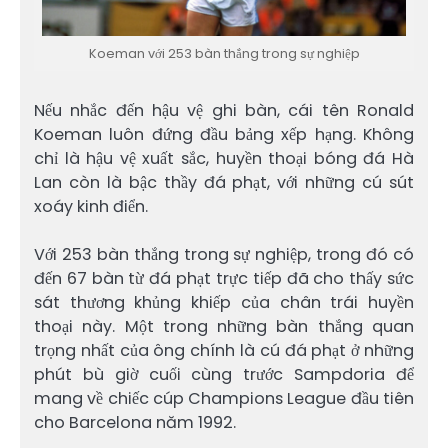
Koeman với 253 bàn thắng trong sự nghiệp
Nếu nhắc đến hậu vệ ghi bàn, cái tên Ronald
Koeman luôn đứng đầu bảng xếp hạng. Không
chỉ là hậu vệ xuất sắc, huyền thoại bóng đá Hà
Lan còn là bậc thầy đá phạt, với những cú sút
xoáy kinh điển.
Với 253 bàn thắng trong sự nghiệp, trong đó có
đến 67 bàn từ đá phạt trực tiếp đã cho thấy sức
sát thương khủng khiếp của chân trái huyền
thoại này. Một trong những bàn thắng quan
trọng nhất của ông chính là cú đá phạt ở những
phút bù giờ cuối cùng trước Sampdoria để
mang về chiếc cúp Champions League đầu tiên
cho Barcelona năm 1992.