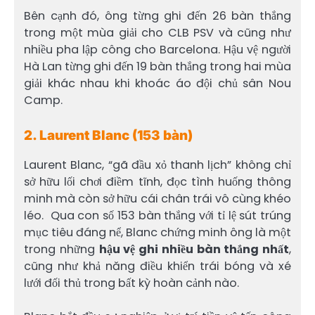
Bên cạnh đó, ông từng ghi đến 26 bàn thắng
trong một mùa giải cho CLB PSV và cũng như
nhiều pha lập công cho Barcelona. Hậu vệ người
Hà Lan từng ghi đến 19 bàn thắng trong hai mùa
giải khác nhau khi khoác áo đội chủ sân Nou
Camp.
2. Laurent Blanc (153 bàn)
Laurent Blanc, “gã đầu xỏ thanh lịch” không chỉ
sở hữu lối chơi điềm tĩnh, đọc tình huống thông
minh mà còn sở hữu cái chân trái vô cùng khéo
léo. Qua con số 153 bàn thắng với tỉ lệ sút trúng
mục tiêu đáng nể, Blanc chứng minh ông là một
trong những
hậu vệ ghi nhiều bàn thắng nhất
,
cũng như khả năng điều khiển trái bóng và xé
lưới đối thủ trong bất kỳ hoàn cảnh nào.